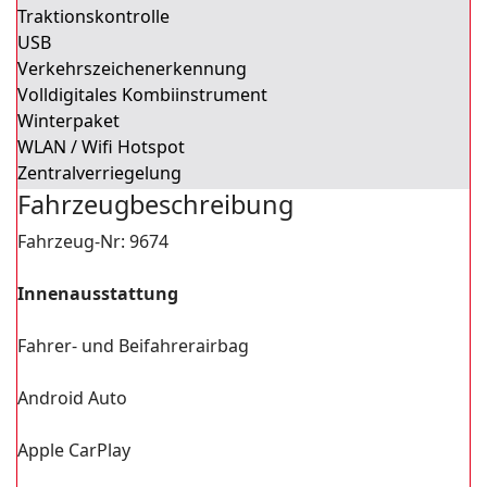
Traktionskontrolle
USB
Verkehrszeichenerkennung
Volldigitales Kombiinstrument
Winterpaket
WLAN / Wifi Hotspot
Zentralverriegelung
Fahrzeug­beschreibung
Fahrzeug-Nr: 9674
Innenausstattung
Fahrer- und Beifahrerairbag
Android Auto
Apple CarPlay