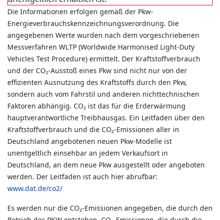
Die Informationen erfolgen gemäß der Pkw-
Energieverbrauchskennzeichnungsverordnung. Die
angegebenen Werte wurden nach dem vorgeschriebenen
Messverfahren WLTP (Worldwide Harmonised Light-Duty
Vehicles Test Procedure) ermittelt. Der Kraftstoffverbrauch
und der CO₂-Ausstoß eines Pkw sind nicht nur von der
effizienten Ausnutzung des Kraftstoffs durch den Pkw,
sondern auch vom Fahrstil und anderen nichttechnischen
Faktoren abhängig. CO₂ ist das für die Erderwärmung
hauptverantwortliche Treibhausgas. Ein Leitfaden über den
Kraftstoffverbrauch und die CO₂-Emissionen aller in
Deutschland angebotenen neuen Pkw-Modelle ist
unentgeltlich einsehbar an jedem Verkaufsort in
Deutschland, an dem neue Pkw ausgestellt oder angeboten
werden. Der Leitfaden ist auch hier abrufbar:
www.dat.de/co2/
Es werden nur die CO₂-Emissionen angegeben, die durch den
Betrieb des PKW entstehen. CO₂-Emissionen, die durch die