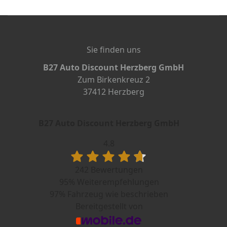
Sie finden uns
B27 Auto Discount Herzberg GmbH
Zum Birkenkreuz 2
37412 Herzberg
B27 Auto Discount Herzberg GmbH
4.8
242 Bewertungen
95%
Weiterempfehlungen
97%
Fahrzeug wie beschrieben
Bereitgestellt von