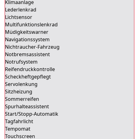
Klimaanlage
Lederlenkrad
Lichtsensor
Multifunktionslenkrad
Müdigkeitswarner
Navigationssystem
Nichtraucher-Fahrzeug
Notbremsassistent
Notrufsystem
Reifendruckkontrolle
Scheckheftgepflegt
Servolenkung
Sitzheizung
Sommerreifen
Spurhalteassistent
Start/Stopp-Automatik
Tagfahrlicht
Tempomat
Touchscreen