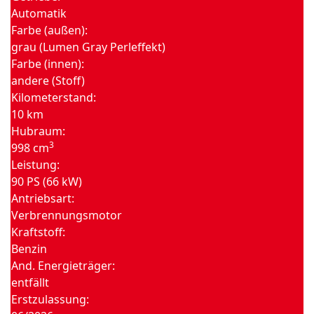
Automatik
Farbe (außen):
grau (Lumen Gray Perleffekt)
Farbe (innen):
andere (Stoff)
Kilometerstand:
10 km
Hubraum:
3
998 cm
Leistung:
90 PS (66 kW)
Antriebsart:
Verbrennungsmotor
Kraftstoff:
Benzin
And. Energieträger:
entfällt
Erstzulassung: