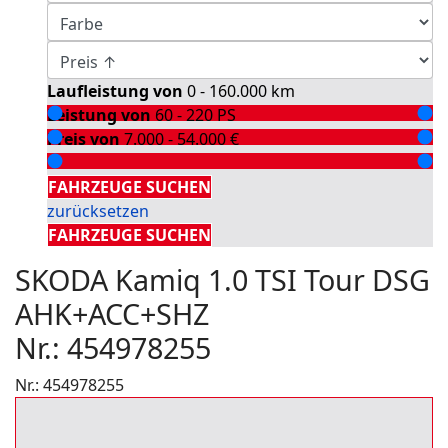
Laufleistung von
0 - 160.000
km
Leistung von
60 - 220
PS
Preis von
7.000 - 54.000
€
Detailsuche
FAHRZEUGE SUCHEN
zurücksetzen
FAHRZEUGE SUCHEN
SKODA Kamiq 1.0 TSI Tour DSG
AHK+ACC+SHZ
Nr.: 454978255
Nr.: 454978255