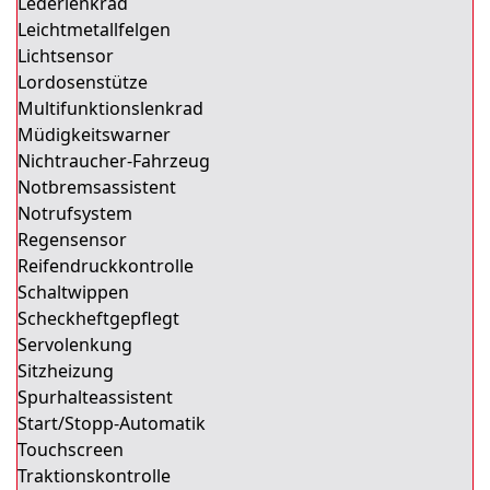
Lederlenkrad
Leichtmetallfelgen
Lichtsensor
Lordosenstütze
Multifunktionslenkrad
Müdigkeitswarner
Nichtraucher-Fahrzeug
Notbremsassistent
Notrufsystem
Regensensor
Reifendruckkontrolle
Schaltwippen
Scheckheftgepflegt
Servolenkung
Sitzheizung
Spurhalteassistent
Start/Stopp-Automatik
Touchscreen
Traktionskontrolle