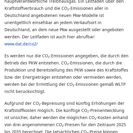
hauptverantwortliche Treibhausgas. Ein Leitfaden über den
Kraftstoffverbrauch und die CO₂-Emissionen aller in
Deutschland angebotenen neuen Pkw-Modelle ist
unentgeltlich einsehbar an jedem Verkaufsort in
Deutschland, an dem neue Pkw ausgestellt oder angeboten
werden. Der Leitfaden ist auch hier abrufbar:
www.dat.de/co2/
Es werden nur die CO₂-Emissionen angegeben, die durch den
Betrieb des PKW entstehen. CO₂-Emissionen, die durch die
Produktion und Bereitstellung des PKW sowie des Kraftstoffes
bzw. der Energieträger entstehen oder vermieden werden,
werden bei der Ermittlung der CO₂-Emissionen gemäß WLTP
nicht berücksichtigt.
Aufgrund der CO₂-Bepreisung sind künftig Erhöhungen der
Kraftstoffkosten möglich. Die künftige CO₂-Preisentwicklung
ist unsicher, daher werden die möglichen CO₂-Kosten anhand
von drei angenommenen CO₂-Preisen für den Zeitraum 2025
bis 2035 berechnet. Die tatsächlichen CO₂-Preise können