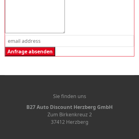
Anfrage absenden
Sie finden uns
B27 Auto Discount Herzberg GmbH
Zum Birkenkreuz 2
37412 Herzberg