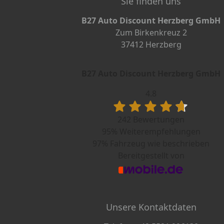
Sie finden uns
B27 Auto Discount Herzberg GmbH
Zum Birkenkreuz 2
37412 Herzberg
B27 Auto Discount Herzberg GmbH
4.8
242 Bewertungen
95%
Weiterempfehlungen
97%
Fahrzeug wie beschrieben
Bereitgestellt von
Unsere Kontaktdaten