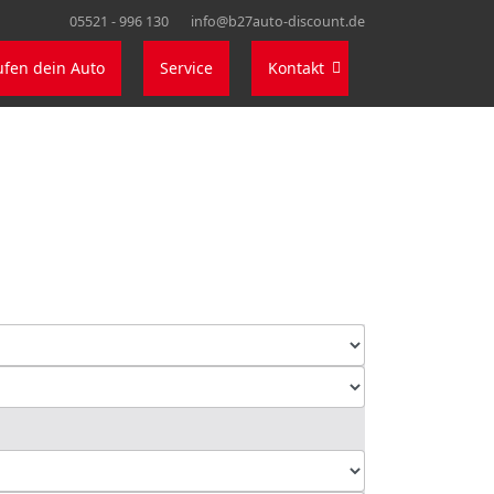
05521 - 996 130
info@b27auto-discount.de
ufen dein Auto
Service
Kontakt